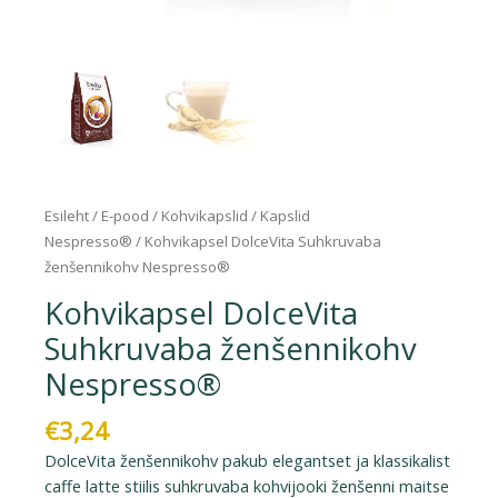
Esileht
/
E-pood
/
Kohvikapslid
/
Kapslid
Nespresso®
/ Kohvikapsel DolceVita Suhkruvaba
ženšennikohv Nespresso®
Kohvikapsel DolceVita
Suhkruvaba ženšennikohv
Nespresso®
€
3,24
DolceVita ženšennikohv pakub elegantset ja klassikalist
caffe latte stiilis suhkruvaba kohvijooki ženšenni maitse