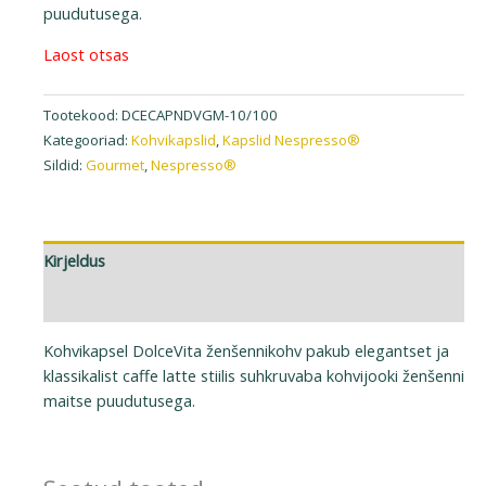
puudutusega.
Laost otsas
Tootekood:
DCECAPNDVGM-10/100
Kategooriad:
Kohvikapslid
,
Kapslid Nespresso®
Sildid:
Gourmet
,
Nespresso®
Kirjeldus
Lisainfo
Kohvikapsel DolceVita ženšennikohv pakub elegantset ja
klassikalist caffe latte stiilis suhkruvaba kohvijooki ženšenni
maitse puudutusega.