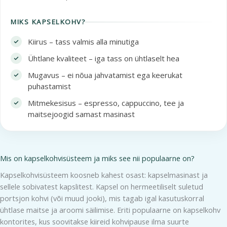
MIKS KAPSELKOHV?
Kiirus – tass valmis alla minutiga
Ühtlane kvaliteet – iga tass on ühtlaselt hea
Mugavus – ei nõua jahvatamist ega keerukat
puhastamist
Mitmekesisus – espresso, cappuccino, tee ja
maitsejoogid samast masinast
Mis on kapselkohvisüsteem ja miks see nii populaarne on?
Kapselkohvisüsteem koosneb kahest osast: kapselmasinast ja
sellele sobivatest kapslitest. Kapsel on hermeetiliselt suletud
portsjon kohvi (või muud jooki), mis tagab igal kasutuskorral
ühtlase maitse ja aroomi säilimise. Eriti populaarne on kapselkohv
kontorites, kus soovitakse kiireid kohvipause ilma suurte