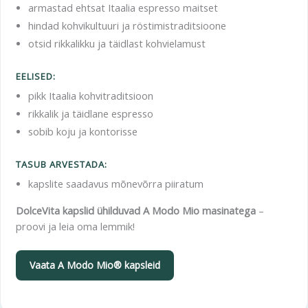
armastad ehtsat Itaalia espresso maitset
hindad kohvikultuuri ja röstimistraditsioone
otsid rikkalikku ja täidlast kohvielamust
EELISED:
pikk Itaalia kohvitraditsioon
rikkalik ja täidlane espresso
sobib koju ja kontorisse
TASUB ARVESTADA:
kapslite saadavus mõnevõrra piiratum
DolceVita kapslid ühilduvad A Modo Mio masinatega
–
proovi ja leia oma lemmik!
Vaata A Modo Mio® kapsleid