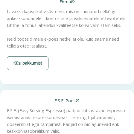
Firma®
Lavazza kapselkohvisüsteem, mis on suunatud eelkõige
ärikeskkondadele – kontoritele ja väiksematele ettevõtetele.
Lihtne ja tõhus lahendus kvaliteetse kohvi valmistamiseks.
Neid tooteid meie e-poes hetkel ei ole, kuid saame need
tellida otse Itaaliast.
Küsi pakkumist
E.S.E. Pods®
E.S.E. (Easy Serving Espresso) padjad lihtsustavad espresso
valmistamist espressomasinas – ei mingit jahvatamist,
doseerimist ega tampimist. Padjad on biolagunevad ehk
keskkonnasõbralikum valik.