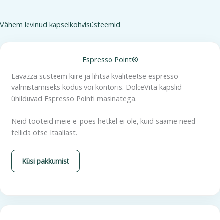
Vähem levinud kapselkohvisüsteemid
Espresso Point®
Lavazza süsteem kiire ja lihtsa kvaliteetse espresso
valmistamiseks kodus või kontoris. DolceVita kapslid
ühilduvad Espresso Pointi masinatega.
Neid tooteid meie e-poes hetkel ei ole, kuid saame need
tellida otse Itaaliast.
Küsi pakkumist