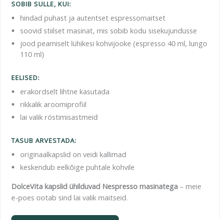
SOBIB SULLE, KUI:
hindad puhast ja autentset espressomaitset
soovid stiilset masinat, mis sobib kodu sisekujundusse
jood peamiselt lühikesi kohvijooke (espresso 40 ml, lungo
110 ml)
EELISED:
erakordselt lihtne kasutada
rikkalik aroomiprofiil
lai valik röstimisastmeid
TASUB ARVESTADA:
originaalkapslid on veidi kallimad
keskendub eelkõige puhtale kohvile
DolceVita kapslid ühilduvad Nespresso masinatega
– meie
e-poes ootab sind lai valik maitseid.