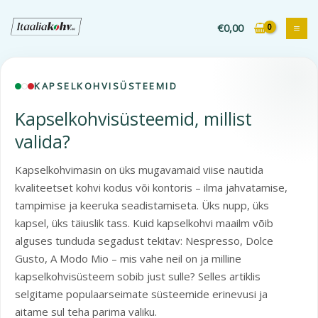
Liigu
sisu
€
0,00
juurde
KAPSELKOHVISÜSTEEMID
Kapselkohvisüsteemid, millist
valida?
Kapselkohvimasin on üks mugavamaid viise nautida
kvaliteetset kohvi kodus või kontoris – ilma jahvatamise,
tampimise ja keeruka seadistamiseta. Üks nupp, üks
kapsel, üks täiuslik tass. Kuid kapselkohvi maailm võib
alguses tunduda segadust tekitav: Nespresso, Dolce
Gusto, A Modo Mio – mis vahe neil on ja milline
kapselkohvisüsteem sobib just sulle? Selles artiklis
selgitame populaarseimate süsteemide erinevusi ja
aitame sul teha parima valiku.