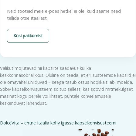
Neid tooteid meie e-poes hetkel ei ole, kuid saame need
tellida otse Itaaliast.
Küsi pakkumist
Valikut mõjutavad nii kapslite saadavus kui ka
keskkonnasõbralikkus. Oluline on teada, et eri süsteemide kapslid ei
ole omavahel ühilduvad – seega tasub otsus hoolikalt läbi mõelda.
Sobiv kapselkohvisüsteem sõltub sellest, kas soovid mitmekülgset
masinat kogu perele või lihtsat, puhtale kohvielamusele
keskenduvat lahendust.
DolceVita – ehtne Itaalia kohv igasse kapselkohvisüsteemi