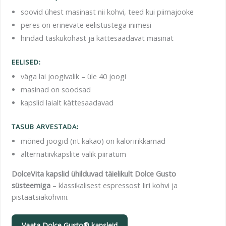
soovid ühest masinast nii kohvi, teed kui piimajooke
peres on erinevate eelistustega inimesi
hindad taskukohast ja kättesaadavat masinat
EELISED:
väga lai joogivalik – üle 40 joogi
masinad on soodsad
kapslid laialt kättesaadavad
TASUB ARVESTADA:
mõned joogid (nt kakao) on kaloririkkamad
alternatiivkapslite valik piiratum
DolceVita kapslid ühilduvad täielikult Dolce Gusto
süsteemiga
– klassikalisest espressost Iiri kohvi ja
pistaatsiakohvini.
Vaata Dolce Gusto® kapsleid