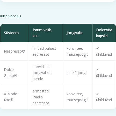
Kiire võrdlus
Parim valik,
DolceVita
Süsteem
Joogivalik
kui…
kapslid
hindad puhast
kohv, tee,
✔
Nespresso®
espressot
maitsejoogid
ühilduvad
soovid laia
Dolce
✔
joogivalikut
üle 40 joogi
Gusto®
ühilduvad
perele
armastad
A Modo
kohv, tee,
✔
Itaalia
Mio®
maitsejoogid
ühilduvad
espressot