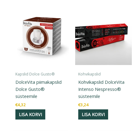
Kapslid Dolce Gusto®
Kohvikapslid
DolceVita piimakapslid
Kohvikapslid DolceVita
Dolce Gusto®
Intenso Nespresso®
süsteemile
süsteemile
€
4,32
€
3,24
LISA KORVI
LISA KORVI