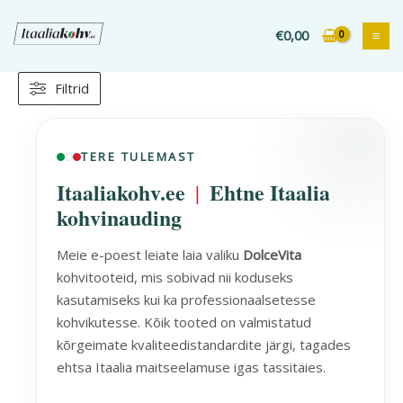
Liigu
sisu
€
0,00
juurde
Filtrid
Sorteeritud
populaarsuse
järgi
TERE TULEMAST
Itaaliakohv.ee
Ehtne Itaalia
|
kohvinauding
Meie e-poest leiate laia valiku
DolceVita
kohvitooteid, mis sobivad nii koduseks
kasutamiseks kui ka professionaalsetesse
kohvikutesse. Kõik tooted on valmistatud
kõrgeimate kvaliteedistandardite järgi, tagades
ehtsa Itaalia maitseelamuse igas tassitäies.