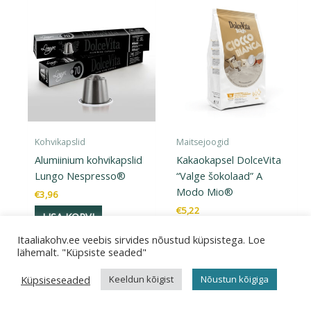
Kohvikapslid
Maitsejoogid
Alumiinium kohvikapslid
Kakaokapsel DolceVita
Lungo Nespresso®
“Valge šokolaad” A
Modo Mio®
€
3,96
€
5,22
LISA KORVI
LISA KORVI
Itaaliakohv.ee veebis sirvides nõustud küpsistega. Loe
lähemalt. "Küpsiste seaded"
Küpsiseseaded
Keeldun kõigist
Nõustun kõigiga