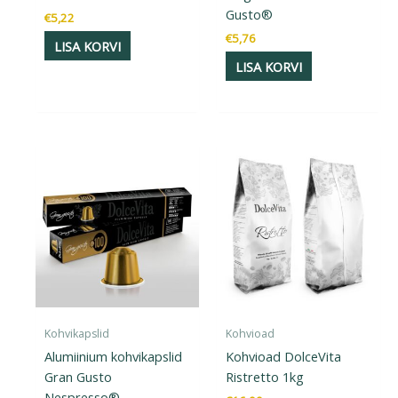
Gusto®
€
5,22
€
5,76
LISA KORVI
LISA KORVI
Kohvikapslid
Kohvioad
Alumiinium kohvikapslid
Kohvioad DolceVita
Gran Gusto
Ristretto 1kg
Nespresso®