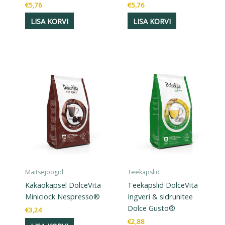
€
5,76
€
5,76
LISA KORVI
LISA KORVI
Maitsejoogid
Teekapslid
Kakaokapsel DolceVita
Teekapslid DolceVita
Miniciock Nespresso®
Ingveri & sidrunitee
Dolce Gusto®
€
3,24
€
2,88