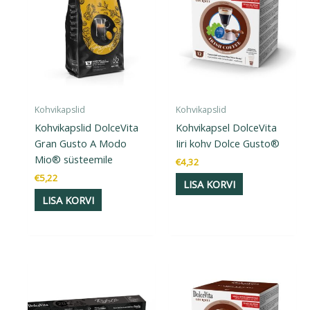
Kohvikapslid
Kohvikapslid
Kohvikapslid DolceVita
Kohvikapsel DolceVita
Gran Gusto A Modo
Iiri kohv Dolce Gusto®
Mio® süsteemile
€
4,32
€
5,22
LISA KORVI
LISA KORVI