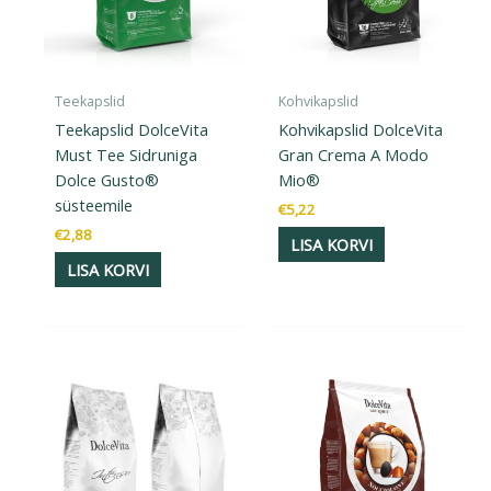
Teekapslid
Kohvikapslid
Teekapslid DolceVita
Kohvikapslid DolceVita
Must Tee Sidruniga
Gran Crema A Modo
Dolce Gusto®
Mio®
süsteemile
€
5,22
€
2,88
LISA KORVI
LISA KORVI