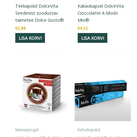
Teekapslid DolceVita
Kakaokapsel DolceVita
Seedimist soodustav
Cioccolatte A Modo
taimetee Dolce Gusto®
Mio®
€
2,88
€
4,32
LISA KORVI
LISA KORVI
Maitsejoogid
Kohvikapslid