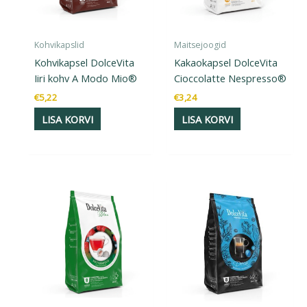
Kohvikapslid
Maitsejoogid
Kohvikapsel DolceVita
Kakaokapsel DolceVita
Iiri kohv A Modo Mio®
Cioccolatte Nespresso®
€
5,22
€
3,24
LISA KORVI
LISA KORVI