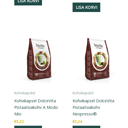
LISA KORVI
LISA KORVI
Kohvikapslid
Kohvikapslid
Kohvikapsel DolceVita
Kohvikapsel DolceVita
Pistaatsiakohv A Modo
Pistaatsiakohv
Mio
Nespresso®
€
5,22
€
3,24