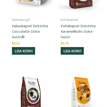
Maitsejoogid
Kohvikapslid
Kakaokapsel DolceVita
Kohvikapsel DolceVita
Cioccolatte Dolce
Karamellikohv Dolce
Gusto®
Gusto
€
4,32
€
5,76
LISA KORVI
LISA KORVI