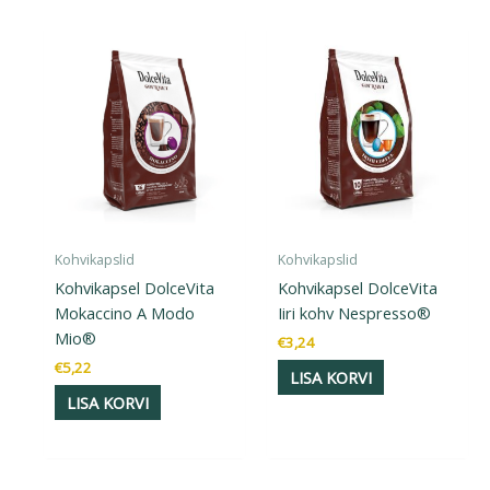
Kohvikapslid
Kohvikapslid
Kohvikapsel DolceVita
Kohvikapsel DolceVita
Mokaccino A Modo
Iiri kohv Nespresso®
Mio®
€
3,24
€
5,22
LISA KORVI
LISA KORVI