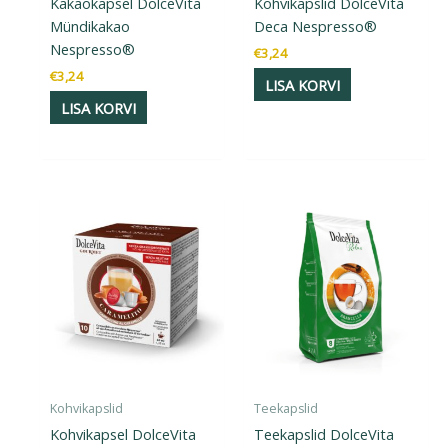
Kakaokapsel DolceVita
Kohvikapslid DolceVita
Mündikakao
Deca Nespresso®
Nespresso®
€
3,24
€
3,24
LISA KORVI
LISA KORVI
Kohvikapslid
Teekapslid
Kohvikapsel DolceVita
Teekapslid DolceVita