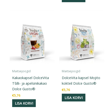
Maitsejoogid
Maitsejoogid
Kakaokapsel DolceVita
DolceVita kapsel Mojito
Tšilli- ja apelsinikakao
kokteil Dolce Gusto®
Dolce Gusto®
€
5,76
€
5,76
LISA KORVI
LISA KORVI