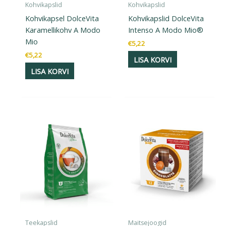
Kohvikapslid
Kohvikapslid
Kohvikapsel DolceVita
Kohvikapslid DolceVita
Karamellikohv A Modo
Intenso A Modo Mio®
Mio
€
5,22
€
5,22
LISA KORVI
LISA KORVI
Teekapslid
Maitsejoogid