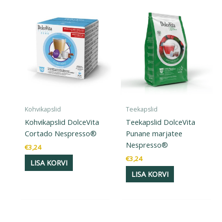
Kohvikapslid
Teekapslid
Kohvikapslid DolceVita
Teekapslid DolceVita
Cortado Nespresso®
Punane marjatee
Nespresso®
€
3,24
€
3,24
LISA KORVI
LISA KORVI