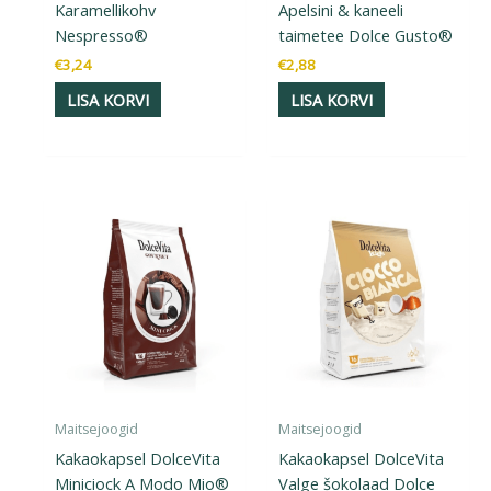
Karamellikohv
Apelsini & kaneeli
Nespresso®
taimetee Dolce Gusto®
€
3,24
€
2,88
LISA KORVI
LISA KORVI
Maitsejoogid
Maitsejoogid
Kakaokapsel DolceVita
Kakaokapsel DolceVita
Miniciock A Modo Mio®
Valge šokolaad Dolce