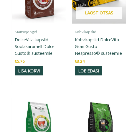
LAOST OTSAS
Maitsejoogid
Kohvikapslid
DolceVita kapslid
Kohvikapslid DolceVita
Soolakaramell Dolce
Gran Gusto
Gusto® süsteemile
Nespresso® süsteemile
€
5,76
€
3,24
LISA KORVI
LOE EDASI