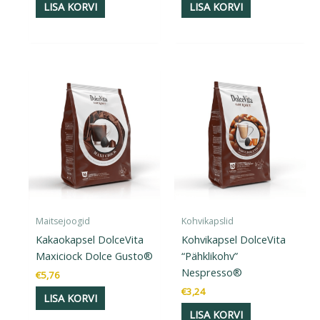
LISA KORVI
LISA KORVI
Maitsejoogid
Kohvikapslid
Kakaokapsel DolceVita
Kohvikapsel DolceVita
Maxiciock Dolce Gusto®
“Pähklikohv”
Nespresso®
€
5,76
€
3,24
LISA KORVI
LISA KORVI