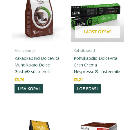
LAOST OTSAS
Maitsejoogid
Kohvikapslid
Kakaokapslid DolceVita
Kohvikapslid DolceVita
Mündikakao Dolce
Gran Crema
Gusto® süsteemile
Nespresso® süsteemile
€
5,76
€
3,24
LISA KORVI
LOE EDASI