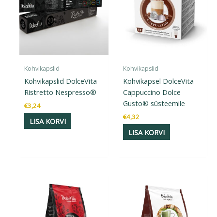
Kohvikapslid
Kohvikapslid
Kohvikapslid DolceVita
Kohvikapsel DolceVita
Ristretto Nespresso®
Cappuccino Dolce
Gusto® süsteemile
€
3,24
€
4,32
LISA KORVI
LISA KORVI