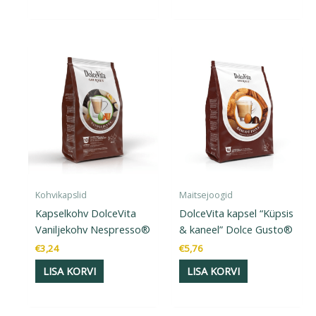
Kohvikapslid
Maitsejoogid
Kapselkohv DolceVita
DolceVita kapsel “Küpsis
Vaniljekohv Nespresso®
& kaneel” Dolce Gusto®
€
3,24
€
5,76
LISA KORVI
LISA KORVI