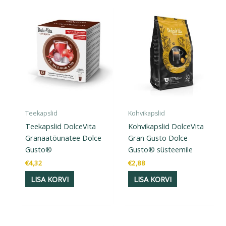
Teekapslid
Kohvikapslid
Teekapslid DolceVita
Kohvikapslid DolceVita
Granaatõunatee Dolce
Gran Gusto Dolce
Gusto®
Gusto® süsteemile
€
4,32
€
2,88
LISA KORVI
LISA KORVI