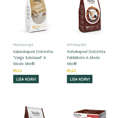
Maitsejoogid
Kohvikapslid
Kakaokapsel DolceVita
Kohvikapsel DolceVita
“Valge šokolaad” A
Pähklikohv A Modo
Modo Mio®
Mio®
€
5,22
€
5,22
LISA KORVI
LISA KORVI