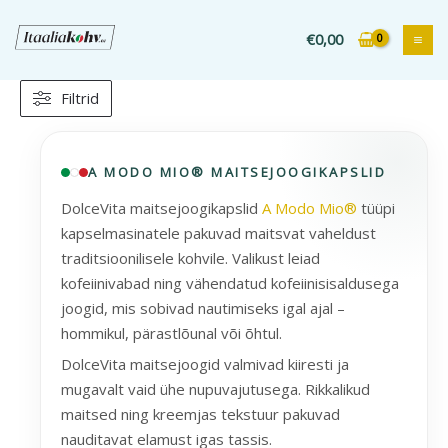
Liigu
sisu
€
0,00
juurde
Filtrid
Sorteeritud
populaarsuse
järgi
A MODO MIO® MAITSEJOOGIKAPSLID
DolceVita maitsejoogikapslid
A Modo Mio®
tüüpi
kapselmasinatele pakuvad maitsvat vaheldust
traditsioonilisele kohvile. Valikust leiad
kofeiinivabad ning vähendatud kofeiinisisaldusega
joogid, mis sobivad nautimiseks igal ajal –
hommikul, pärastlõunal või õhtul.
DolceVita maitsejoogid valmivad kiiresti ja
mugavalt vaid ühe nupuvajutusega. Rikkalikud
maitsed ning kreemjas tekstuur pakuvad
nauditavat elamust igas tassis.