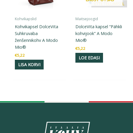
Kohvikapslid
Maitsejoogid
Kohvikapsel DolceVita
DolceVita kapsel “Pähkli
Suhkruvaba
kohvijook” A Modo
ženšennikohv A Modo
Mio®
Mio®
€
5,22
€
5,22
LOE EDASI
LISA KORVI