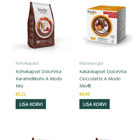
Kohvikapslid
Maitsejoogid
Kohvikapsel DolceVita
Kakaokapsel DolceVita
Karamellikohv A Modo
Cioccolatte A Modo
Mio
Mio®
€
5,22
€
4,00
LISA KORVI
LISA KORVI