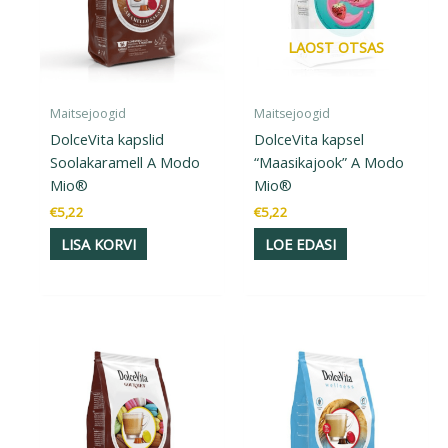
LAOST OTSAS
Maitsejoogid
Maitsejoogid
DolceVita kapslid
DolceVita kapsel
Soolakaramell A Modo
“Maasikajook” A Modo
Mio®
Mio®
€
5,22
€
5,22
LISA KORVI
LOE EDASI