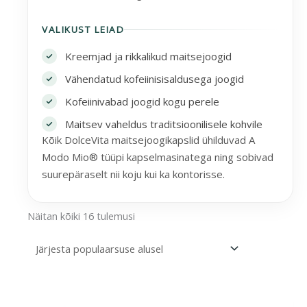
VALIKUST LEIAD
Kreemjad ja rikkalikud maitsejoogid
Vähendatud kofeiinisisaldusega joogid
Kofeiinivabad joogid kogu perele
Maitsev vaheldus traditsioonilisele kohvile
Kõik DolceVita maitsejoogikapslid ühilduvad A
Modo Mio® tüüpi kapselmasinatega ning sobivad
suurepäraselt nii koju kui ka kontorisse.
Näitan kõiki 16 tulemusi