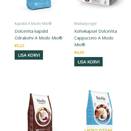
Kapslid A Modo Mio®
Maitsejoogid
DolceVita kapslid
Kohvikapsel DolceVita
Odrakohv A Modo Mio®
Cappuccino A Modo
Mio®
€
5,22
€
4,00
LISA KORVI
LISA KORVI
LAOST OTSAS