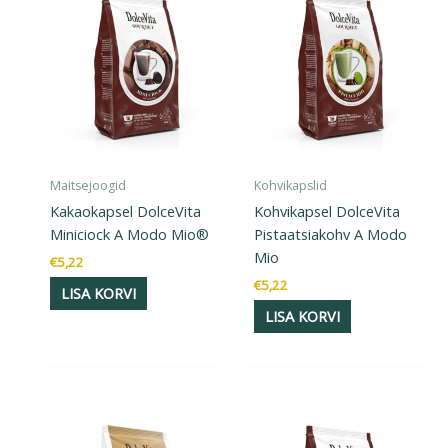
Maitsejoogid
Kohvikapslid
Kakaokapsel DolceVita
Kohvikapsel DolceVita
Miniciock A Modo Mio®
Pistaatsiakohv A Modo
Mio
€
5,22
€
5,22
LISA KORVI
LISA KORVI