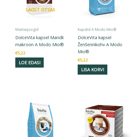
LAOST OTSAS
Maitsejoogid
Kapslid A Modo Mio®
DolceVita kapsel Mandli
DolceVita kapsel
makroon A Modo Mio®
Ženšennikohv A Modo
Mio®
€
5,22
€
5,22
LOE EDASI
LISA KORVI