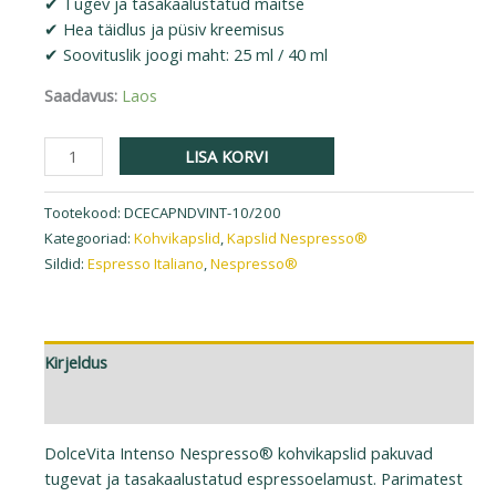
✔ Tugev ja tasakaalustatud maitse
✔ Hea täidlus ja püsiv kreemisus
✔ Soovituslik joogi maht: 25 ml / 40 ml
Saadavus:
Laos
LISA KORVI
Tootekood:
DCECAPNDVINT-10/200
Kategooriad:
Kohvikapslid
,
Kapslid Nespresso®
Sildid:
Espresso Italiano
,
Nespresso®
Kirjeldus
Lisainfo
DolceVita Intenso Nespresso® kohvikapslid pakuvad
tugevat ja tasakaalustatud espressoelamust. Parimatest