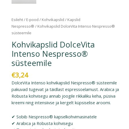
Esileht
/
E-pood
/
Kohvikapslid
/
Kapslid
Nespresso®
/ Kohvikapslid DolceVita Intenso Nespresso®
süsteemile
Kohvikapslid DolceVita
Intenso Nespresso®
süsteemile
€
3,24
DolceVita Intenso kohvikapslid Nespresso® süsteemile
pakuvad tugevat ja täidlast espressoelamust. Arabica ja
Robusta kohvisegu annab joogile rikkaliku keha, püsiva
kreemi ning intensiivse ja kergelt küpsiselise aroomi.
✔ Sobib Nespresso® kapselkohvimasinatele
✔ Arabica ja Robusta kohvisegu