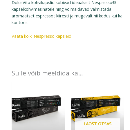
DolceVita kohvikapslid sobivad ideaalselt Nespresso®
kapselkohvimasinatele ning võimaldavad valmistada
aromaatset espressot kiiresti ja mugavalt nii kodus kui ka
kontoris.
Vaata kõiki Nespresso kapsleid
DolceVita kapslite tootja
Sulle võib meeldida ka…
LAOST OTSAS