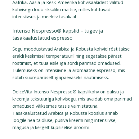
Aafrika, Aasia ja Kesk-Ameerika kohvisaakidest valitud
kohvisegu loob rikkaliku maitse, milles kohtuvad
intensiivsus ja meeldiv tasakaal.
Intenso Nespresso® kapslid – tugev ja
tasakaalustatud espresso
Segu moodustavad Arabica ja Robusta kohvid röstitakse
eraldi keskmisel temperatuuril ning segatakse pärast
röstimist, et tuua esile iga sordi parimad omadused.
Tulemuseks on intensiivne ja aromaatne espresso, mis
sobib suurepäraselt igapäevaseks nautimiseks.
DolceVita Intenso Nespresso® kapslikohv on paksu ja
kreemja tekstuuriga kohvisegu, mis avaldab oma parimad
omadused väiksemas tassis valmistatuna.
Tasakaalustatud Arabica ja Robusta kooslus annab
joogile hea täidluse, püsiva kreemi ning intensiivse,
magusa ja kergelt küpsiselise aroomi.