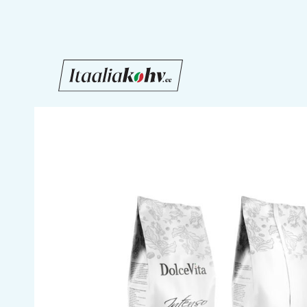
Liigu
sisu
juurde