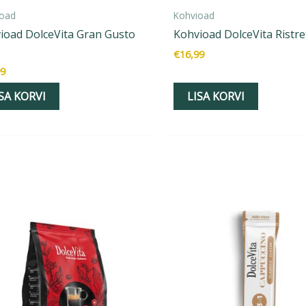
ioad
Kohvioad
ioad DolceVita Gran Gusto
Kohvioad DolceVita Ristre
€
16,99
99
SA KORVI
LISA KORVI