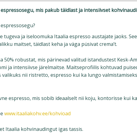
 espressosegu, mis pakub täidlast ja intensiivset kohvinaud
e espressosegu?
e tugeva ja iseloomuka Itaalia espresso austajate jaoks. S
ikku maitset, täidlast keha ja väga püsivat crema’t.
a 50% robustat, mis pärinevad valitud istandustest Kesk-Am
mi ja intensiivse järelmaitse. Maitseprofiilis kohtuvad puise
likuks nii ristretto, espresso kui ka lungo valmistamiseks
vne espresso, mis sobib ideaalselt nii koju, kontorisse kui 
be
www.itaaliakohv.ee/kohvioad
 Itaalia kohvinaudingut igas tassis.