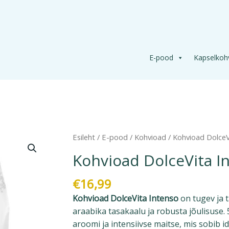
E-pood
Kapselkoh
Kohvioad
Esileht
/
E-pood
/
Kohvioad
/ Kohvioad DolceV
DolceVita
Kohvioad DolceVita I
Intenso
1kg
€
16,99
kogus
Kohvioad DolceVita Intenso
on tugev ja 
araabika tasakaalu ja robusta jõulisuse.
aroomi ja intensiivse maitse, mis sobib i