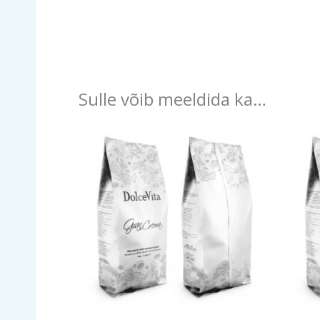
Tutvu Espresso DolceVita tootjaga
Sulle võib meeldida ka…