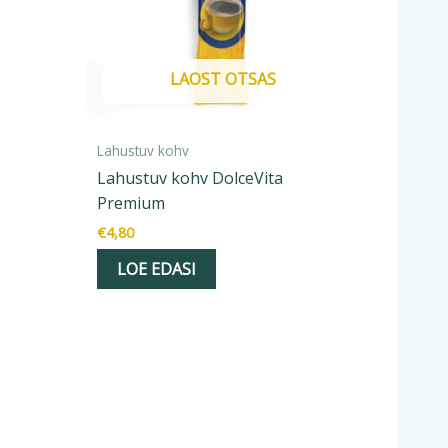
LAOST OTSAS
Lahustuv kohv
Lahustuv kohv DolceVita
Premium
€
4,80
LOE EDASI