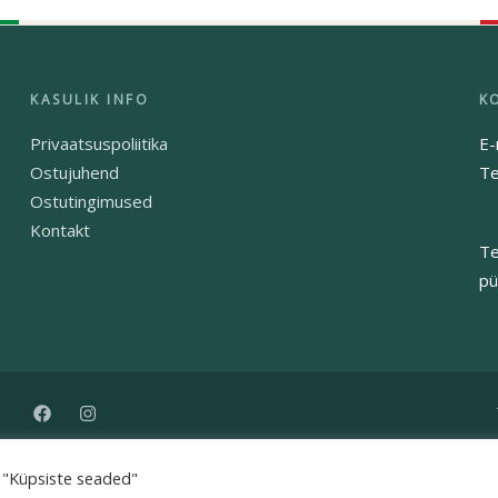
Privaatsuspoliitika
E-
Ostujuhend
Te
Ostutingimused
Kontakt
Te
pü
. "Küpsiste seaded"