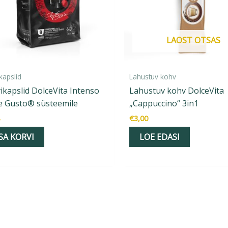
LAOST OTSAS
kapslid
Lahustuv kohv
ikapslid DolceVita Intenso
Lahustuv kohv DolceVita
e Gusto® süsteemile
„Cappuccino“ 3in1
€
3,00
SA KORVI
LOE EDASI