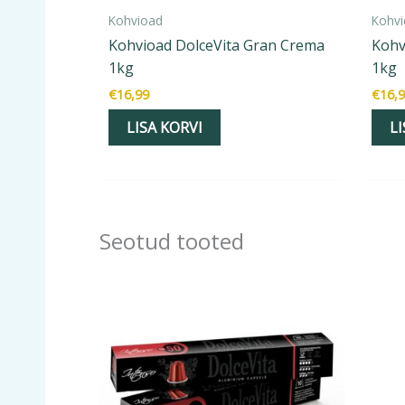
Kohvioad
Kohv
Kohvioad DolceVita Gran Crema
Kohv
1kg
1kg
€
16,99
€
16,
LISA KORVI
LI
Seotud tooted