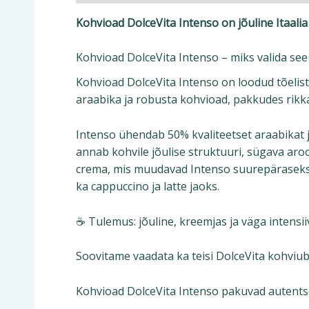
Kohvioad DolceVita Intenso on jõuline Itaalia
Kohvioad DolceVita Intenso – miks valida se
Kohvioad DolceVita Intenso on loodud tõelist
araabika ja robusta kohvioad, pakkudes rikkal
Intenso ühendab 50% kvaliteetset araabikat j
annab kohvile jõulise struktuuri, sügava aroo
crema, mis muudavad Intenso suurepäraseks va
ka cappuccino ja latte jaoks.
☕ Tulemus: jõuline, kreemjas ja väga intensii
Soovitame vaadata ka teisi DolceVita kohviu
Kohvioad DolceVita Intenso pakuvad autentset