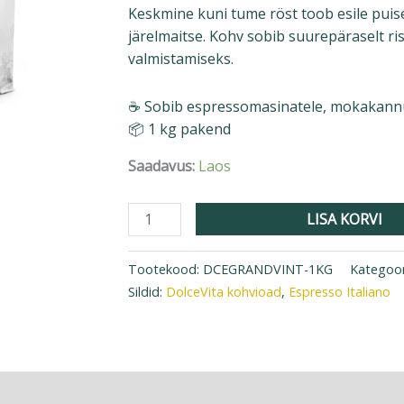
Keskmine kuni tume röst toob esile puise
järelmaitse. Kohv sobib suurepäraselt ri
valmistamiseks.
☕ Sobib espressomasinatele, mokakannule
📦 1 kg pakend
Saadavus:
Laos
LISA KORVI
Tootekood:
DCEGRANDVINT-1KG
Kategoor
Sildid:
DolceVita kohvioad
,
Espresso Italiano