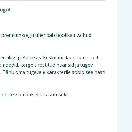
ingut.
ee premium-segu ühendab hoolikalt valitud
eerikas ja Aafrikas. Keskmine kuni tume röst
d noodid, kergelt röstitud nüansid ja tugev
. Tänu oma tugevale karakterile sobib see hästi
ka professionaalseks kasutuseks.