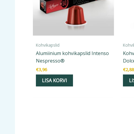
Kohvikapslid
Kohvi
Alumiinium kohvikapslid Intenso
Kohv
Nespresso®
Dolc
€
3,96
€
2,88
LISA KORVI
LI