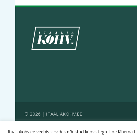
© 2026 | ITAALIAKOHV.EE
Itaaliakohv.ee veebis sirvides nõustud küpsistega. Loe lähemalt