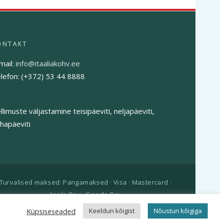
mail:
info@itaaliakohv.ee
lefon: (+372) 53 44 8888
llimuste väljastamine teisipäeviti, neljapäeviti,
hapäeviti
Turvalised maksed: Pangamaksed · Visa · Mastercard ·
Apple Pay · Google Pay
Küpsiseseaded
Keeldun kõigist
Nõustun kõigiga