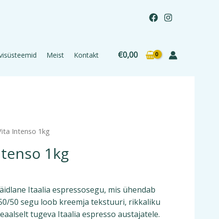
€
0,00
visüsteemid
Meist
Kontakt
ita Intenso 1kg
ntenso 1kg
täidlane Itaalia espressosegu, mis ühendab
 50/50 segu loob kreemja tekstuuri, rikkaliku
deaalselt tugeva Itaalia espresso austajatele.