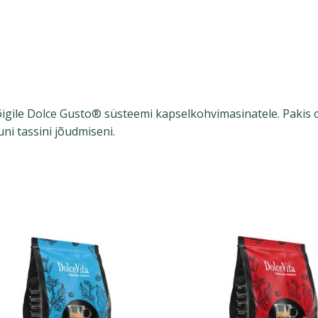
gile Dolce Gusto® süsteemi kapselkohvimasinatele. Pakis on 
uni tassini jõudmiseni.