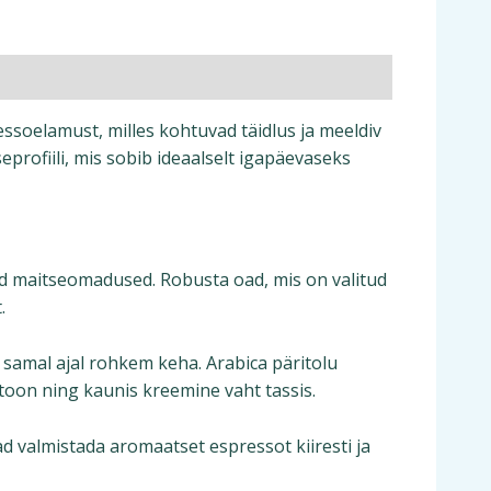
soelamust, milles kohtuvad täidlus ja meeldiv
rofiili, mis sobib ideaalselt igapäevaseks
ikud maitseomadused. Robusta oad, mis on valitud
.
samal ajal rohkem keha. Arabica päritolu
toon ning kaunis kreemine vaht tassis.
 valmistada aromaatset espressot kiiresti ja