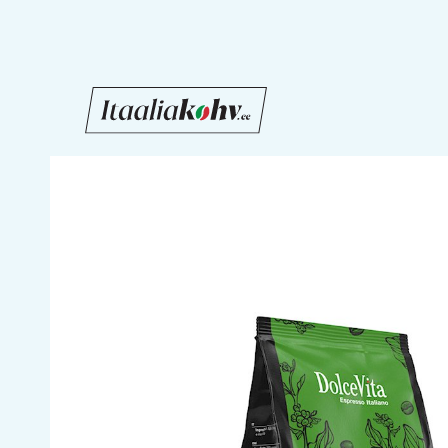
Liigu
sisu
juurde