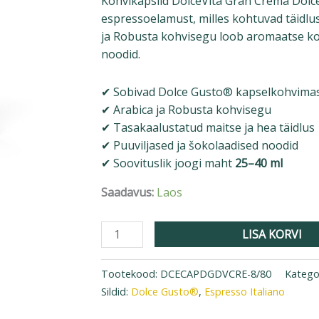
Kohvikapslid DolceVita Gran Crema Dolc
espressoelamust, milles kohtuvad täidlu
ja Robusta kohvisegu loob aromaatse koh
noodid.
✔ Sobivad Dolce Gusto® kapselkohvimas
✔ Arabica ja Robusta kohvisegu
✔ Tasakaalustatud maitse ja hea täidlus
✔ Puuviljased ja šokolaadised noodid
✔ Soovituslik joogi maht
25–40 ml
Saadavus:
Laos
LISA KORVI
Tootekood:
DCECAPDGDVCRE-8/80
Katego
Sildid:
Dolce Gusto®
,
Espresso Italiano