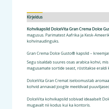
Kirjeldus
Lisainfo
Kohvikapslid DolceVita Gran Crema Dolce Gu
magusus. Parimatest Aafrika ja Kesk-Ameerika
kohvinaudinguks.
Gran Crema Dolce Gusto® kapslid – kreemjas
Segu sisaldab suures osas arabica kohvi, mis 
magusamate sortide seast, röstitakse eraldi k
DolceVita Gran Cremat iseloomustab aromaatn
kohvid annavad joogile meeldivad puuviljase
DolceVita kohvikapslid sobivad ideaalselt D
mugavalt nii kodus kui ka kontoris.