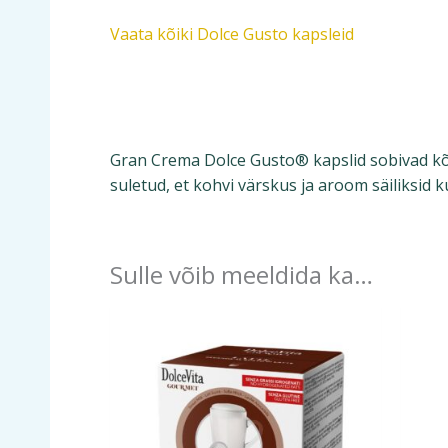
Vaata kõiki Dolce Gusto kapsleid
DolceVita kapslite tootja
Gran Crema Dolce Gusto® kapslid sobivad kõi
suletud, et kohvi värskus ja aroom säiliksid k
Sulle võib meeldida ka…