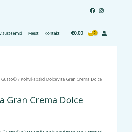
€
0,00
visüsteemid
Meist
Kontakt
e Gusto®
/ Kohvikapslid DolceVita Gran Crema Dolce
ta Gran Crema Dolce