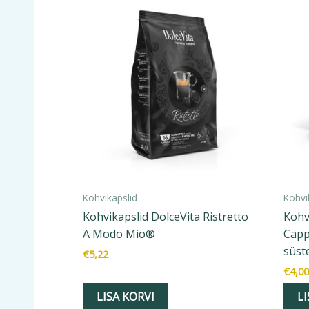
Kohvikapslid
Kohvi
Kohvikapslid DolceVita Ristretto
Kohv
A Modo Mio®
Capp
süst
€
5,22
€
4,00
LISA KORVI
LI