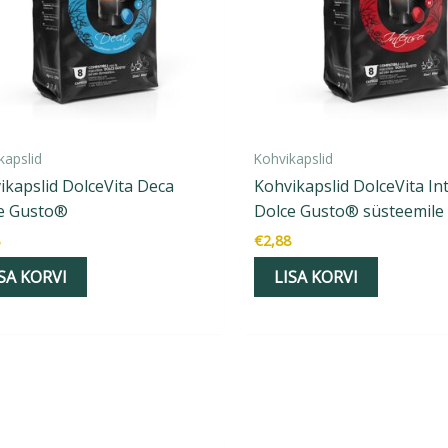
kapslid
Kohvikapslid
ikapslid DolceVita Deca
Kohvikapslid DolceVita In
e Gusto®
Dolce Gusto® süsteemile
€
2,88
SA KORVI
LISA KORVI