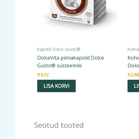
Kapslid Dolce Gusto®
Kohvi
DolceVita piimakapslid Dolce
Kohv
Gusto® süsteemile
Dolc
€
4,32
€
2,88
LISA KORVI
LI
Seotud tooted