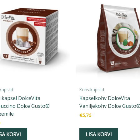
kapslid
Kohvikapslid
ikapsel DolceVita
Kapselkohv DolceVita
uccino Dolce Gusto®
Vaniljekohv Dolce Gusto
eemile
€
5,76
SA KORVI
LISA KORVI