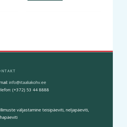
mail:
info@itaaliakohv.ee
lefon: (+372) 53 44 8888
llimuste väljastamine teisipäeviti, neljapäeviti,
hapäeviti