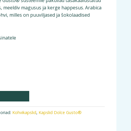
e Gusto® süsteemile pakuvad tasakaalustatud
s, meeldiv magusus ja kerge happesus. Arabica
vi, milles on puuviljased ja šokolaadised
inatele
oriad:
Kohvikapslid
,
Kapslid Dolce Gusto®