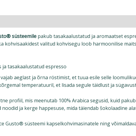
sto® süsteemile
pakub tasakaalustatud ja aromaatset espres
 kohvisaakidest valitud kohvisegu loob harmoonilise maitsep
 ja tasakaalustatud espresso
vajab aeglast ja õrna röstimist, et tuua esile selle loomul
õrgemal temperatuuril, et lisada segule täidlust ja sügavust
e profiil, mis meenutab 100% Arabica segusid, kuid pakub 
d noodid ja kerge happesuse, mida täiendab šokolaadine ala
olce Gusto® süsteemi kapselkohvimasinatele ning võimaldavad