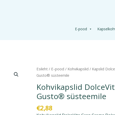
E-pood
Kapselkoh
Kohvikapslid
Esileht
/
E-pood
/
Kohvikapslid
/
Kapslid Dolc
DolceVita
Gusto® süsteemile
Gran
Kohvikapslid DolceVi
Crema
Gusto® süsteemile
Dolce
Gusto®
€
2,88
süsteemile
kogus