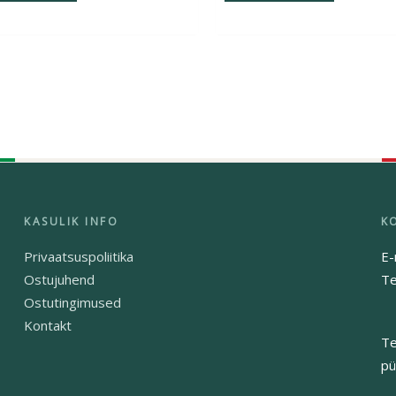
Privaatsuspoliitika
E-
Ostujuhend
Te
Ostutingimused
Kontakt
Te
pü