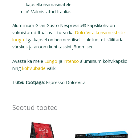
kapselkohvimasinatele
✔ Valmistatud Itaalias
Alumiinium Gran Gusto Nespresso® kapslikohv on
valmistatud Itaalias – tutvu ka
DolceVita kohvimeistrite
looga
. Iga kapsel on hermeetiliselt suletud, et säilitada
värskus ja aroom kuni tassini jõudmiseni.
Avasta ka meie
Lungo
ja
Intenso
alumiinium kohvikapslid
ning
kohviubade
valik.
Tutvu tootjaga:
Espresso DolceVita.
Seotud tooted