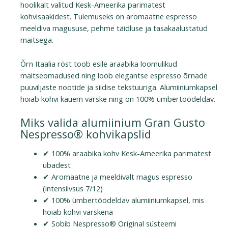
hoolikalt valitud Kesk-Ameerika parimatest
kohvisaakidest. Tulemuseks on aromaatne espresso
meeldiva magususe, pehme täidluse ja tasakaalustatud
maitsega.
Õrn Itaalia röst toob esile araabika loomulikud
maitseomadused ning loob elegantse espresso õrnade
puuviljaste nootide ja siidise tekstuuriga. Alumiiniumkapsel
hoiab kohvi kauem värske ning on 100% ümbertöödeldav.
Miks valida alumiinium Gran Gusto
Nespresso® kohvikapslid
✔ 100% araabika kohv Kesk-Ameerika parimatest
ubadest
✔ Aromaatne ja meeldivalt magus espresso
(intensiivsus 7/12)
✔ 100% ümbertöödeldav alumiiniumkapsel, mis
hoiab kohvi värskena
✔ Sobib Nespresso® Original süsteemi