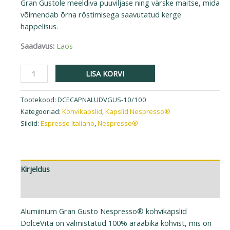
Gran Gustole meeldiva puuviljase ning värske maitse, mida
võimendab õrna röstimisega saavutatud kerge
happelisus.
Saadavus:
Laos
LISA KORVI
Tootekood:
DCECAPNALUDVGUS-10/100
Kategooriad:
Kohvikapslid
,
Kapslid Nespresso®
Sildid:
Espresso Italiano
,
Nespresso®
Kirjeldus
Lisainfo
Alumiinium Gran Gusto Nespresso® kohvikapslid
DolceVita on valmistatud 100% araabika kohvist, mis on