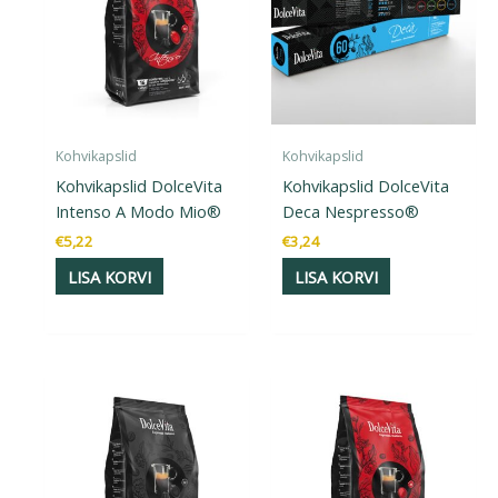
Kohvikapslid
Kohvikapslid
Kohvikapslid DolceVita
Kohvikapslid DolceVita
Intenso A Modo Mio®
Deca Nespresso®
€
5,22
€
3,24
LISA KORVI
LISA KORVI