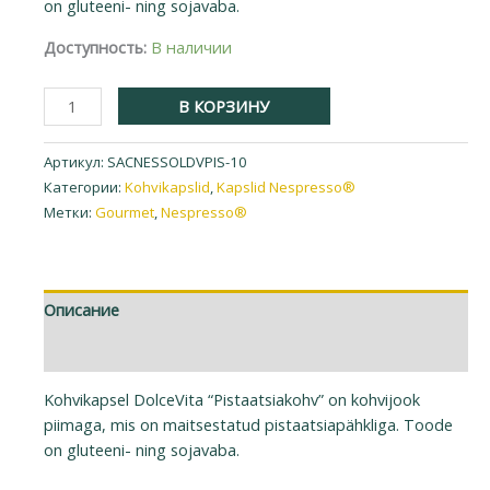
on gluteeni- ning sojavaba.
Доступность:
В наличии
В КОРЗИНУ
Артикул:
SACNESSOLDVPIS-10
Категории:
Kohvikapslid
,
Kapslid Nespresso®
Метки:
Gourmet
,
Nespresso®
Описание
Детали
Kohvikapsel DolceVita “Pistaatsiakohv” on kohvijook
piimaga, mis on maitsestatud pistaatsiapähkliga. Toode
on gluteeni- ning sojavaba.