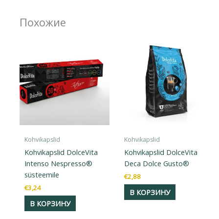
Похожие
Kohvikapslid
Kohvikapslid
Kohvikapslid DolceVita
Kohvikapslid DolceVita
Intenso Nespresso®
Deca Dolce Gusto®
süsteemile
€
2,88
€
3,24
В КОРЗИНУ
В КОРЗИНУ