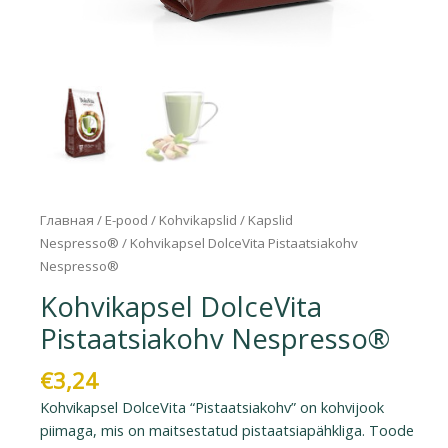
Главная
/
E-pood
/
Kohvikapslid
/
Kapslid
Nespresso®
/ Kohvikapsel DolceVita Pistaatsiakohv
Nespresso®
Kohvikapsel DolceVita
Pistaatsiakohv Nespresso®
€
3,24
Kohvikapsel DolceVita “Pistaatsiakohv” on kohvijook
piimaga, mis on maitsestatud pistaatsiapähkliga. Toode