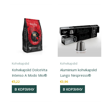
Kohvikapslid
Kohvikapslid
Kohvikapslid DolceVita
Alumiinium kohvikapslid
Intenso A Modo Mio®
Lungo Nespresso®
€
5,22
€
3,96
В КОРЗИНУ
В КОРЗИНУ