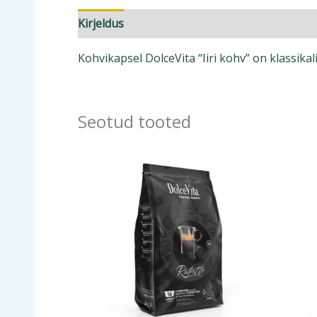
Kirjeldus
Lisainfo
Kohvikapsel DolceVita “Iiri kohv” on klassikal
Seotud tooted