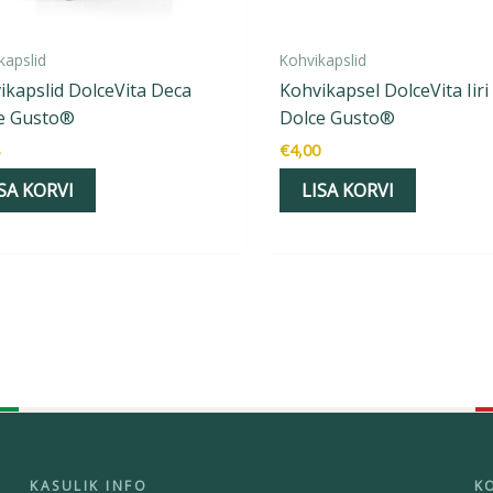
kapslid
Kohvikapslid
ikapslid DolceVita Deca
Kohvikapsel DolceVita Iiri
e Gusto®
Dolce Gusto®
€
4,00
SA KORVI
LISA KORVI