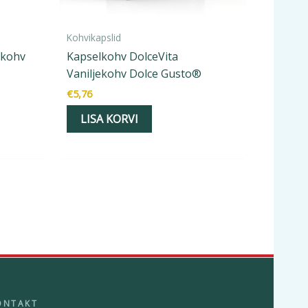
Kohvikapslid
 kohv
Kapselkohv DolceVita
Vaniljekohv Dolce Gusto®
€
5,76
LISA KORVI