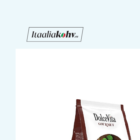
Liigu
sisu
juurde