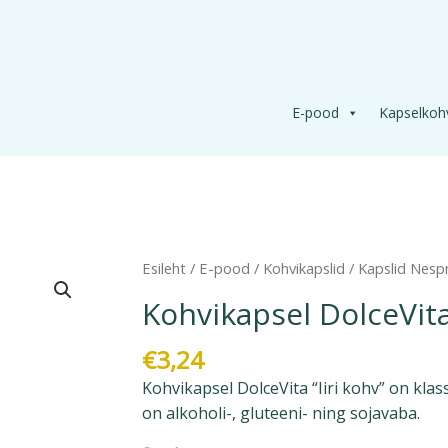
E-pood
Kapselkoh
Kohvikapsel
Esileht
/
E-pood
/
Kohvikapslid
/
Kapslid Nes
DolceVita
Kohvikapsel DolceVit
Iiri
kohv
€
3,24
Nespresso®
Kohvikapsel DolceVita “Iiri kohv” on klass
kogus
on alkoholi-, gluteeni- ning sojavaba.