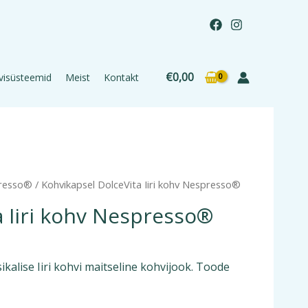
€
0,00
visüsteemid
Meist
Kontakt
presso®
/ Kohvikapsel DolceVita Iiri kohv Nespresso®
a Iiri kohv Nespresso®
ikalise Iiri kohvi maitseline kohvijook. Toode