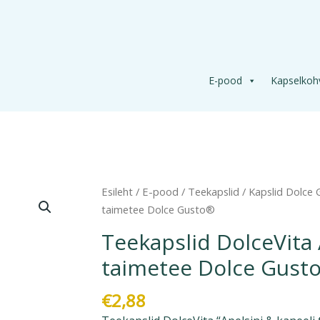
E-pood
Kapselkoh
Teekapslid
Esileht
/
E-pood
/
Teekapslid
/
Kapslid Dolce
DolceVita
taimetee Dolce Gusto®
Apelsini
Teekapslid DolceVita 
&
taimetee Dolce Gust
kaneeli
taimetee
€
2,88
Dolce
Gusto®