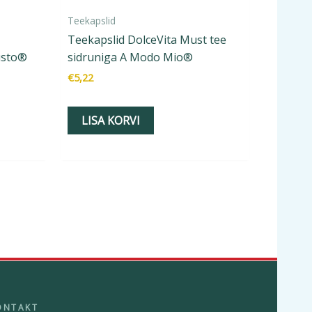
Teekapslid
Teekapslid DolceVita Must tee
usto®
sidruniga A Modo Mio®
€
5,22
LISA KORVI