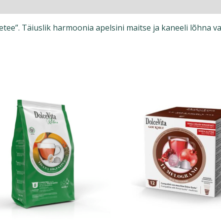
etee”. Täiuslik harmoonia apelsini maitse ja kaneeli lõhna va