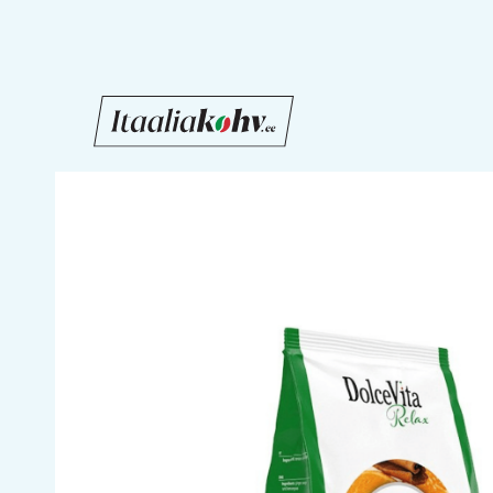
Liigu
sisu
juurde