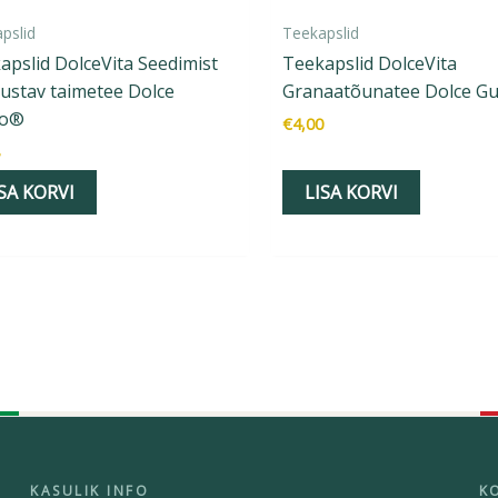
pslid
Teekapslid
apslid DolceVita Seedimist
Teekapslid DolceVita
ustav taimetee Dolce
Granaatõunatee Dolce G
to®
€
4,00
SA KORVI
LISA KORVI