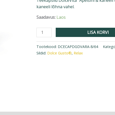
Teekapslid DolceVita “Apelsini & kaneeli 
kogus
kaneeli lõhna vahel.
Saadavus:
Laos
LISA KORVI
Tootekood:
DCECAPDGDVARA-8/64
Katego
Sildid:
Dolce Gusto®
,
Relax