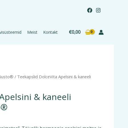
€
0,00
visüsteemid
Meist
Kontakt
 Gusto®
/ Teekapslid DolceVita Apelsini & kaneeli
Apelsini & kaneeli
o®