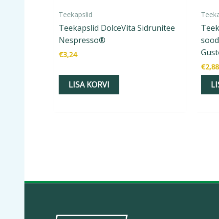
Teekapslid
Teeka
Teekapslid DolceVita Sidrunitee
Teek
Nespresso®
sood
Gus
€
3,24
€
2,88
LISA KORVI
LI