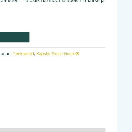
taimetee”. Täiuslik harmoonia apelsini maitse ja
oriad:
Teekapslid
,
Kapslid Dolce Gusto®